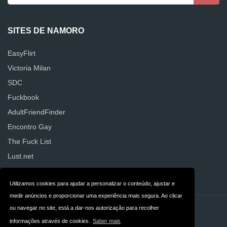
SITES DE NAMORO
EasyFlirt
Victoria Milan
SDC
Fuckbook
AdultFriendFinder
Encontro Gay
The Fuck List
Lust.net
SurpresasSensuais
Utilizamos cookies para ajudar a personalizar o conteúdo, ajustar e
medir anúncios e proporcionar uma experiência mais segura. Ao clicar
ou navegar no site, está a dar-nos autorização para recolher
Contacto
Privacidade
informações através de cookies.
Saber mais