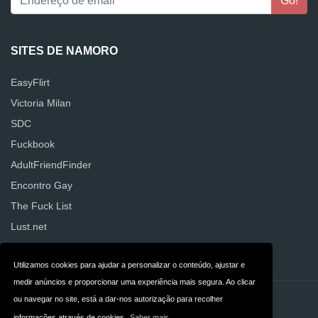
SITES DE NAMORO
EasyFlirt
Victoria Milan
SDC
Fuckbook
AdultFriendFinder
Encontro Gay
The Fuck List
Lust.net
SurpresasSensuais
Utilizamos cookies para ajudar a personalizar o conteúdo, ajustar e
medir anúncios e proporcionar uma experiência mais segura. Ao clicar
ou navegar no site, está a dar-nos autorização para recolher
Contacto
Privacidade
informações através de cookies.
Saber mais