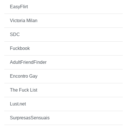
EasyFlirt
Victoria Milan
SDC
Fuckbook
AdultFriendFinder
Encontro Gay
The Fuck List
Lust.net
SurpresasSensuais