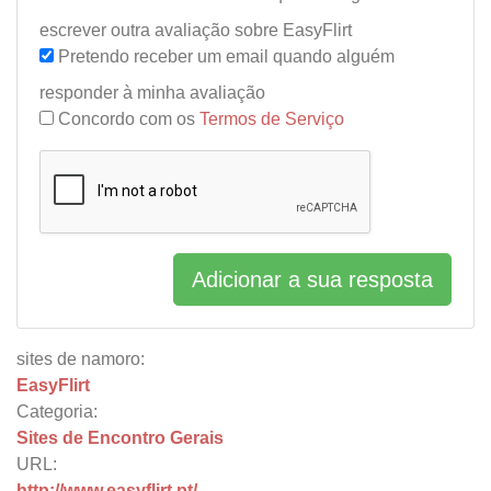
escrever outra avaliação sobre EasyFlirt
Pretendo receber um email quando alguém
responder à minha avaliação
Concordo com os
Termos de Serviço
Adicionar a sua resposta
sites de namoro:
EasyFlirt
Categoria:
Sites de Encontro Gerais
URL:
http://www.easyflirt.pt/