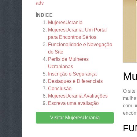
adv
ÍNDICE
MujeresUcrania
MujeresUcrania: Um Portal
para Encontros Sérios
Funcionalidade e Navegação
do Site
Perfis de Mulheres
Ucranianas
Mu
Inscrição e Segurança
Destaques e Diferenciais
Conclusão
O sit
MujeresUcrania
Avaliações
mulher
Escreva uma avaliação
com um
encon
Visitar MujeresUcrania
FU