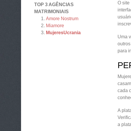
O site
TOP 3 AGÊNCIAS
interf
MATRIMONIAIS
usuári
Amore Nostrum
inscre
Miamore
MujeresUcrania
Uma ve
outros
para i
PE
Mujere
casame
cada c
conhec
A plat
Verifi
a plat