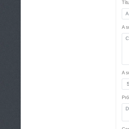
Tít
A s
A s
Pró