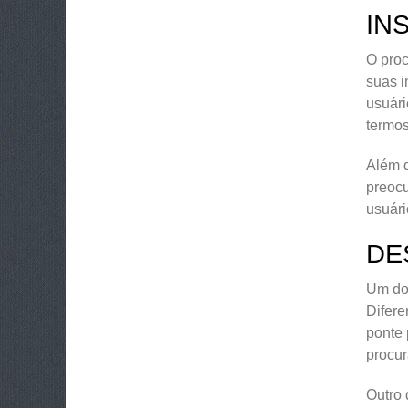
IN
O proc
suas i
usuári
termos
Além d
preoc
usuári
DE
Um dos
Difere
ponte 
procur
Outro 