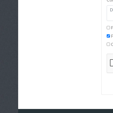
Con
P
P