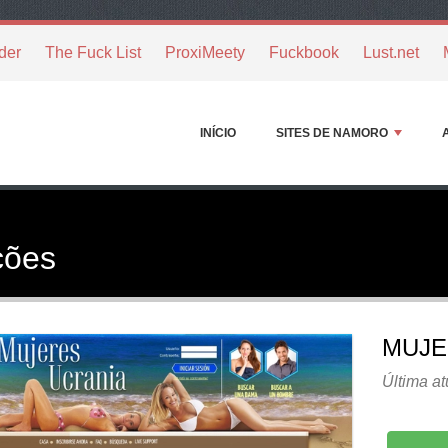
der
The Fuck List
ProxiMeety
Fuckbook
Lust.net
INÍCIO
SITES DE NAMORO
ções
MUJE
Última at