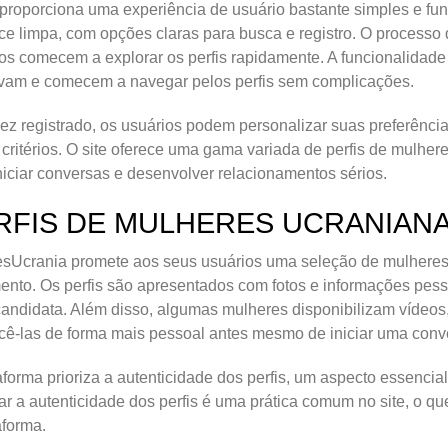
 proporciona uma experiência de usuário bastante simples e fu
ace limpa, com opções claras para busca e registro. O processo 
os comecem a explorar os perfis rapidamente. A funcionalidade
vam e comecem a navegar pelos perfis sem complicações.
z registrado, os usuários podem personalizar suas preferências 
 critérios. O site oferece uma gama variada de perfis de mulher
niciar conversas e desenvolver relacionamentos sérios.
RFIS DE MULHERES UCRANIAN
sUcrania promete aos seus usuários uma seleção de mulheres
nto. Os perfis são apresentados com fotos e informações pess
andidata. Além disso, algumas mulheres disponibilizam vídeos
ê-las de forma mais pessoal antes mesmo de iniciar uma conv
aforma prioriza a autenticidade dos perfis, um aspecto essenci
car a autenticidade dos perfis é uma prática comum no site, o 
aforma.