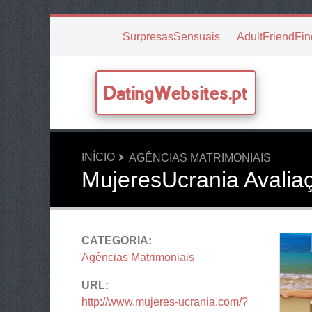
SurpresasSensuais
AdultFriendFin
DatingWebsites.pt
INÍCIO
AGÊNCIAS MATRIMONIAIS
MujeresUcrania Avalia
CATEGORIA:
Agências Matrimoniais
URL:
http://www.mujeres-ucrania.com/?