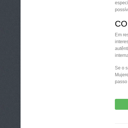
especí
possív
CO
Em res
intere
autênt
intern
Se o s
Mujere
passo 