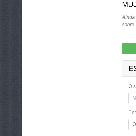
MUJ
Ainda 
sobre 
E
O 
End