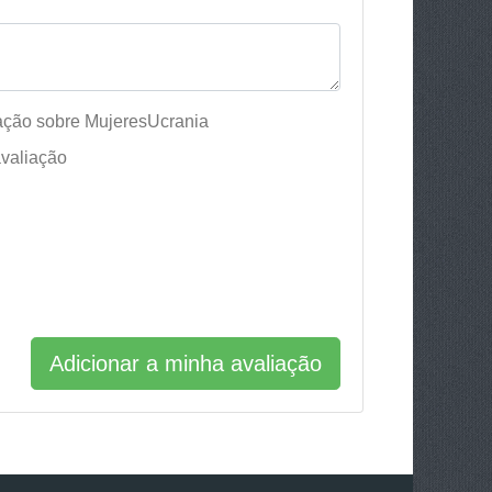
ação sobre MujeresUcrania
valiação
Adicionar a minha avaliação