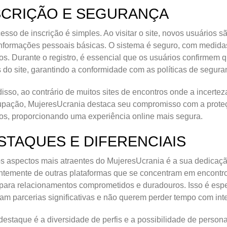
SCRIÇÃO E SEGURANÇA
esso de inscrição é simples. Ao visitar o site, novos usuários
nformações pessoais básicas. O sistema é seguro, com medidas
os. Durante o registro, é essencial que os usuários confirme
 do site, garantindo a conformidade com as políticas de segura
isso, ao contrário de muitos sites de encontros onde a incerte
upação, MujeresUcrania destaca seu compromisso com a prote
os, proporcionando uma experiência online mais segura.
STAQUES E DIFERENCIAIS
 aspectos mais atraentes do MujeresUcrania é a sua dedicação 
ntemente de outras plataformas que se concentram em encontros
para relacionamentos comprometidos e duradouros. Isso é esp
am parcerias significativas e não querem perder tempo com inte
destaque é a diversidade de perfis e a possibilidade de person