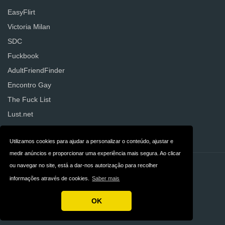
EasyFlirt
Victoria Milan
SDC
Fuckbook
AdultFriendFinder
Encontro Gay
The Fuck List
Lust.net
SurpresasSensuais
Utilizamos cookies para ajudar a personalizar o conteúdo, ajustar e
medir anúncios e proporcionar uma experiência mais segura. Ao clicar
ou navegar no site, está a dar-nos autorização para recolher
Contacto
Privacidade
informações através de cookies.
Saber mais
Termos e condições
Portugal
OK
Direitos de autor © 2026 DatingWebsites.pt